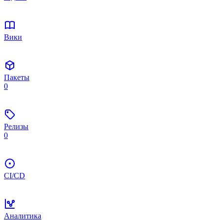
Вики
Пакеты
0
Релизы
0
CI/CD
Аналитика