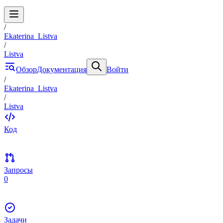
/
Ekaterina_Listva
/
Listva
Обзор
Документация
Войти
/
Ekaterina_Listva
/
Listva
Код
Запросы
0
Задачи