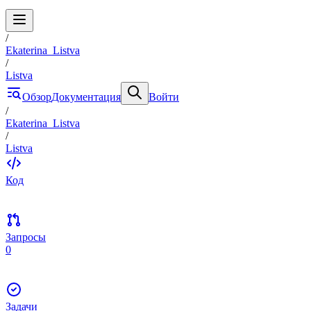
/
Ekaterina_Listva
/
Listva
Обзор
Документация
Войти
/
Ekaterina_Listva
/
Listva
Код
Запросы
0
Задачи