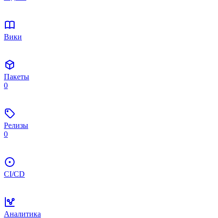
Вики
Пакеты
0
Релизы
0
CI/CD
Аналитика