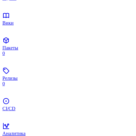
Вики
Пакеты
0
Релизы
0
CI/CD
Аналитика