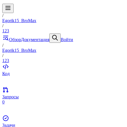
/
Egorik15_BroMax
/
123
Обзор
Документация
Войти
/
Egorik15_BroMax
/
123
Код
Запросы
0
Задачи