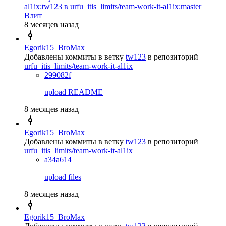
al1ix:tw123 в urfu_itis_limits/team-work-it-al1ix:master
Влит
8 месяцев назад
Egorik15_BroMax
Добавлены коммиты в ветку
tw123
в репозиторий
urfu_itis_limits/team-work-it-al1ix
299082f
upload README
8 месяцев назад
Egorik15_BroMax
Добавлены коммиты в ветку
tw123
в репозиторий
urfu_itis_limits/team-work-it-al1ix
a34a614
upload files
8 месяцев назад
Egorik15_BroMax