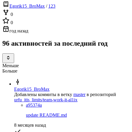
Egorik15_BroMax
/
123
0
0
год назад
96 активностей за последний год
Меньше
Больше
Egorik15_BroMax
Добавлены коммиты в ветку
master
в репозиторий
urfu_itis_limits/team-work-it-al1ix
a95374a
update README.md
8 месяцев назад