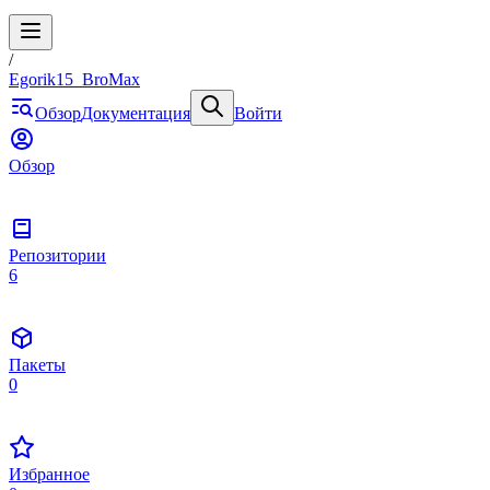
/
Egorik15_BroMax
Обзор
Документация
Войти
Обзор
Репозитории
6
Пакеты
0
Избранное