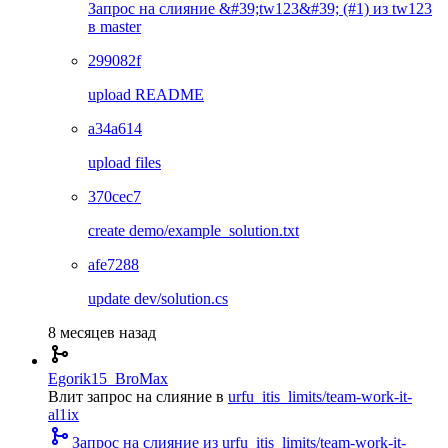
Запрос на слияние &#39;tw123&#39; (#1) из tw123
в master
299082f
upload README
a34a614
upload files
370cec7
create demo/example_solution.txt
afe7288
update dev/solution.cs
8 месяцев назад
Egorik15_BroMax
Влит запрос на слияние
в
urfu_itis_limits/team-work-it-
al1ix
Запрос на слияние из urfu_itis_limits/team-work-it-