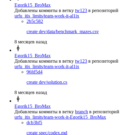
Egorik15_BroMax
Добавлены коммиты в ветку
tw123
в репозиторий
urfu_itis_limits/team-work-it-al1ix
2b5c582
create dev/data/benchmark_mazes.csv
8 месяцев назад
Egorik15_BroMax
Добавлены коммиты в ветку
tw123
в репозиторий
urfu_itis_limits/team-work-it-al1ix
96fd5d4
create dev/solution.cs
8 месяцев назад
Egorik15_BroMax
Добавлены коммиты в ветку
branch
в репозиторий
urfu_itis_limits/team-work-it-Egorik15_BroMax
dcb3bf5
create spec/codex.md