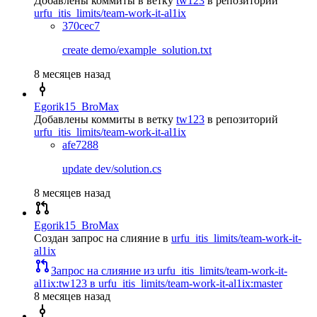
Добавлены коммиты в ветку
tw123
в репозиторий
urfu_itis_limits/team-work-it-al1ix
370cec7
create demo/example_solution.txt
8 месяцев назад
Egorik15_BroMax
Добавлены коммиты в ветку
tw123
в репозиторий
urfu_itis_limits/team-work-it-al1ix
afe7288
update dev/solution.cs
8 месяцев назад
Egorik15_BroMax
Создан запрос на слияние
в
urfu_itis_limits/team-work-it-
al1ix
Запрос на слияние из urfu_itis_limits/team-work-it-
al1ix:tw123 в urfu_itis_limits/team-work-it-al1ix:master
8 месяцев назад