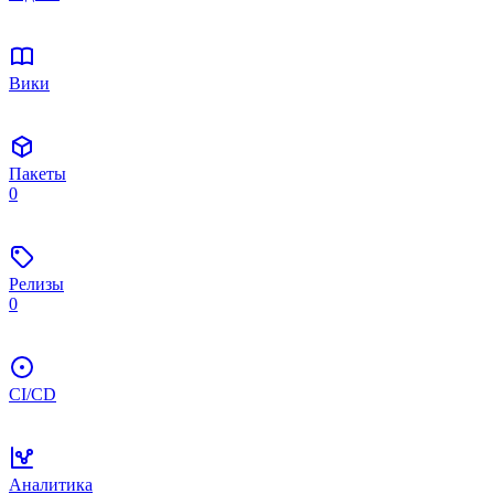
Вики
Пакеты
0
Релизы
0
CI/CD
Аналитика