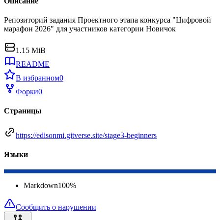
Описание
Репозиторий задания Проектного этапа конкурса "Цифровой
марафон 2026" для участников категории Новичок
1.15 MiB
README
В избранном
0
Форки
0
Страницы
https://edisonmi.gitverse.site/stage3-beginners
Языки
Markdown
100
%
Сообщить о нарушении