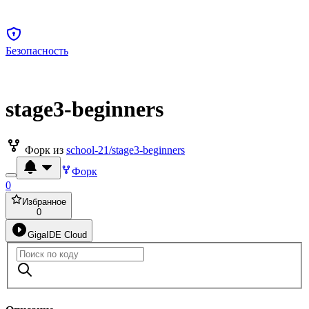
Безопасность
stage3-beginners
Форк из
school-21/stage3-beginners
Форк
0
Избранное
0
GigaIDE Cloud