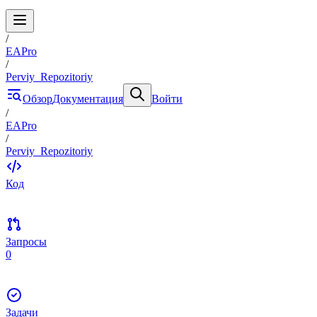
/
EAPro
/
Perviy_Repozitoriy
Обзор
Документация
Войти
/
EAPro
/
Perviy_Repozitoriy
Код
Запросы
0
Задачи