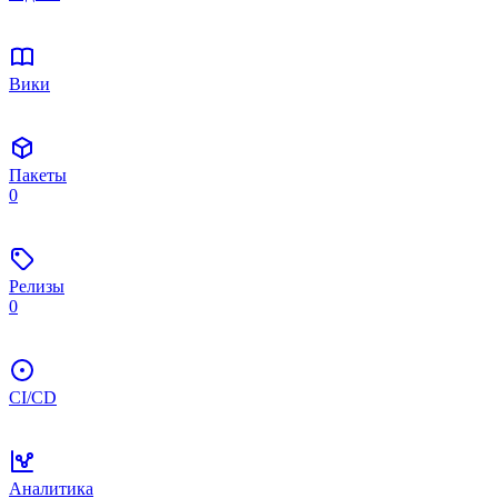
Вики
Пакеты
0
Релизы
0
CI/CD
Аналитика