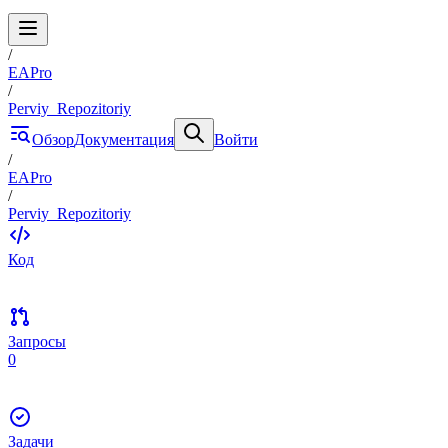
/
EAPro
/
Perviy_Repozitoriy
Обзор
Документация
Войти
/
EAPro
/
Perviy_Repozitoriy
Код
Запросы
0
Задачи