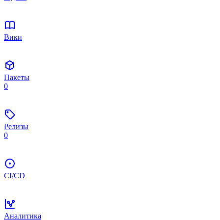
Вики
Пакеты
0
Релизы
0
CI/CD
Аналитика