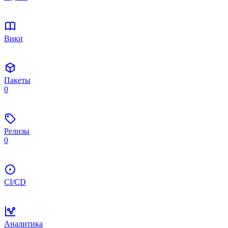
Вики
Пакеты
0
Релизы
0
CI/CD
Аналитика