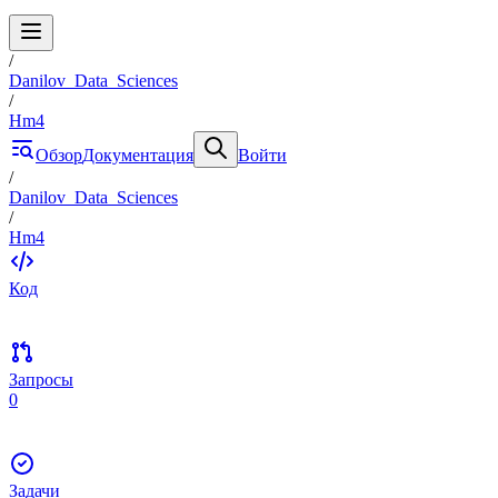
/
Danilov_Data_Sciences
/
Hm4
Обзор
Документация
Войти
/
Danilov_Data_Sciences
/
Hm4
Код
Запросы
0
Задачи