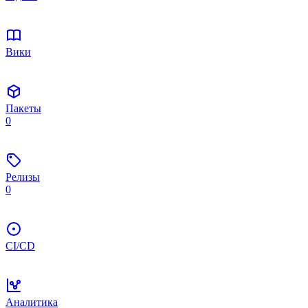
Вики
Пакеты
0
Релизы
0
CI/CD
Аналитика