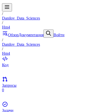
/
Danilov_Data_Sciences
/
Hm4
Обзор
Документация
Войти
/
Danilov_Data_Sciences
/
Hm4
Код
Запросы
0
Задачи