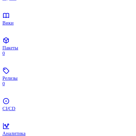
Вики
Пакеты
0
Релизы
0
CI/CD
Аналитика