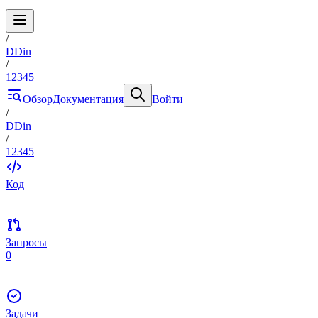
/
DDin
/
12345
Обзор
Документация
Войти
/
DDin
/
12345
Код
Запросы
0
Задачи