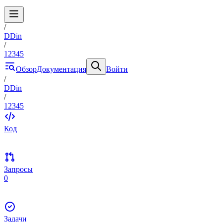
/
DDin
/
12345
Обзор
Документация
Войти
/
DDin
/
12345
Код
Запросы
0
Задачи