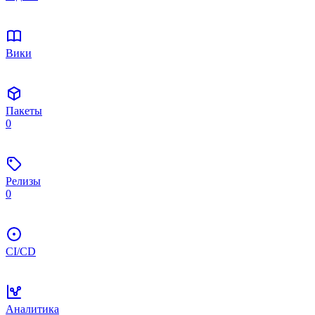
Вики
Пакеты
0
Релизы
0
CI/CD
Аналитика