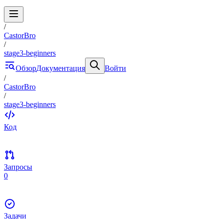
/
CastorBro
/
stage3-beginners
Обзор
Документация
Войти
/
CastorBro
/
stage3-beginners
Код
Запросы
0
Задачи