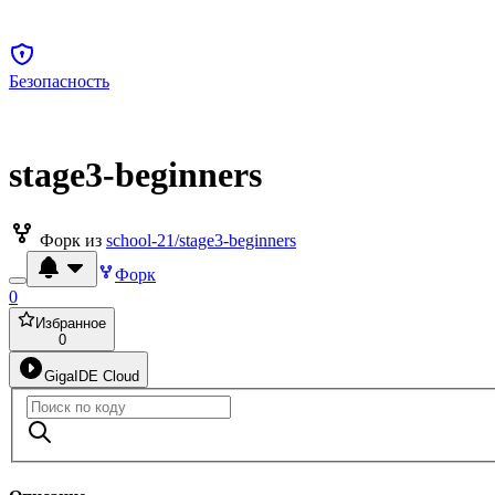
Безопасность
stage3-beginners
Форк из
school-21/stage3-beginners
Форк
0
Избранное
0
GigaIDE Cloud