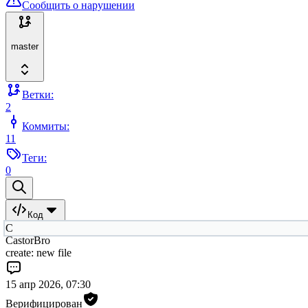
Сообщить о нарушении
master
Ветки:
2
Коммиты:
11
Теги:
0
Код
C
CastorBro
create: new file
15 апр 2026, 07:30
Верифицирован