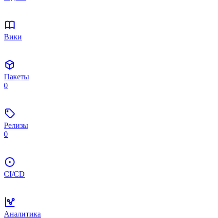
Вики
Пакеты
0
Релизы
0
CI/CD
Аналитика