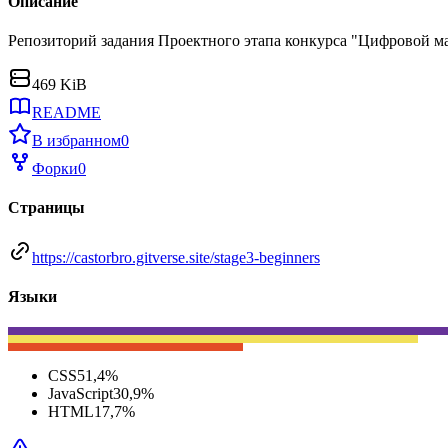
Описание
Репозиторий задания Проектного этапа конкурса "Цифровой м
469 KiB
README
В избранном
0
Форки
0
Страницы
https://castorbro.gitverse.site/stage3-beginners
Языки
CSS
51,4
%
JavaScript
30,9
%
HTML
17,7
%