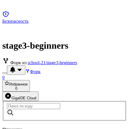
Безопасность
stage3-beginners
Форк из
school-21/stage3-beginners
Форк
0
Избранное
0
GigaIDE Cloud