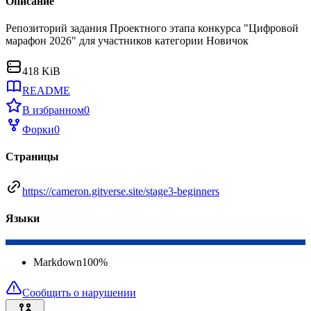
Описание
Репозиторий задания Проектного этапа конкурса "Цифровой
марафон 2026" для участников категории Новичок
418 KiB
README
В избранном
0
Форки
0
Страницы
https://cameron.gitverse.site/stage3-beginners
Языки
Markdown
100
%
Сообщить о нарушении