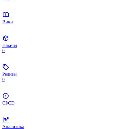
Вики
Пакеты
0
Релизы
0
CI/CD
Аналитика