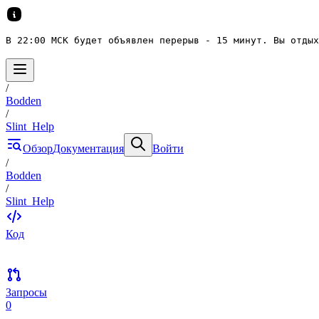
В 22:00 МСК будет объявлен перерыв - 15 минут. Вы отдых
/
Bodden
/
Slint_Help
Обзор
Документация
Войти
/
Bodden
/
Slint_Help
Код
Запросы
0