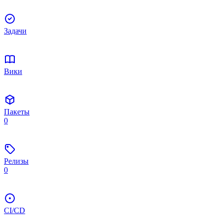
Задачи
Вики
Пакеты
0
Релизы
0
CI/CD