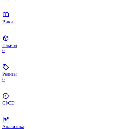
Вики
Пакеты
0
Релизы
0
CI/CD
Аналитика