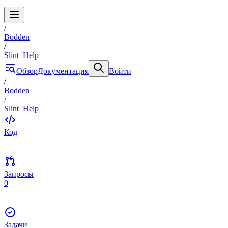
/
Bodden
/
Slint_Help
Обзор
Документация
Войти
/
Bodden
/
Slint_Help
Код
Запросы
0
Задачи