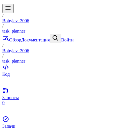
/
Bobylev_2006
/
task_planner
Обзор
Документация
Войти
/
Bobylev_2006
/
task_planner
Код
Запросы
0
Задачи