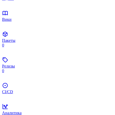
Вики
Пакеты
0
Релизы
0
CI/CD
Аналитика