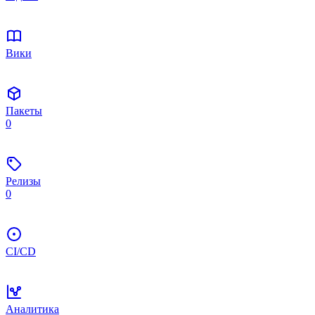
Вики
Пакеты
0
Релизы
0
CI/CD
Аналитика