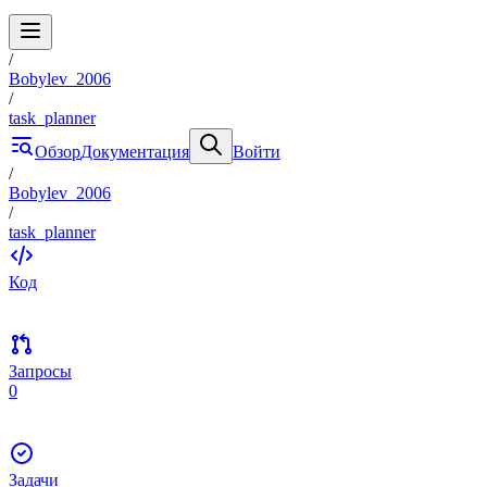
/
Bobylev_2006
/
task_planner
Обзор
Документация
Войти
/
Bobylev_2006
/
task_planner
Код
Запросы
0
Задачи