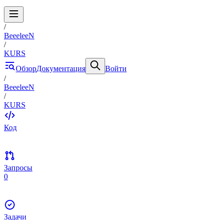
/
BeeeleeN
/
KURS
Обзор
Документация
Войти
/
BeeeleeN
/
KURS
Код
Запросы
0
Задачи