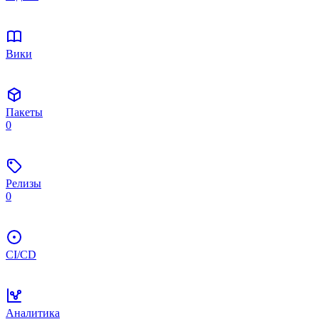
Вики
Пакеты
0
Релизы
0
CI/CD
Аналитика