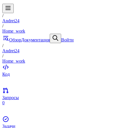
/
Andrei24
/
Home_work
Обзор
Документация
Войти
/
Andrei24
/
Home_work
Код
Запросы
0
Задачи