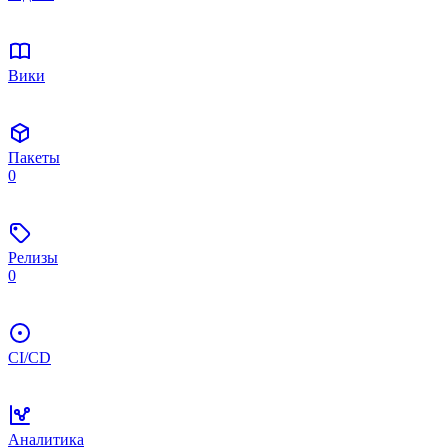
Вики
Пакеты
0
Релизы
0
CI/CD
Аналитика