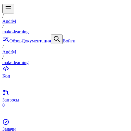
/
AndrM
/
make-learning
Обзор
Документация
Войти
/
AndrM
/
make-learning
Код
Запросы
0
Задачи