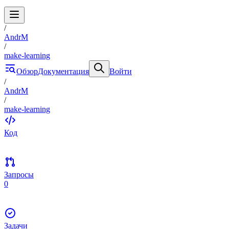
/
AndrM
/
make-learning
Обзор
Документация
Войти
/
AndrM
/
make-learning
Код
Запросы
0
Задачи