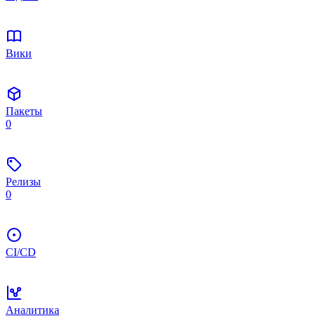
Вики
Пакеты
0
Релизы
0
CI/CD
Аналитика