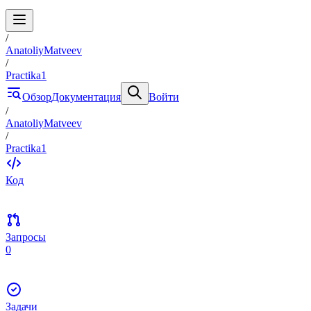
/
AnatoliyMatveev
/
Practika1
Обзор
Документация
Войти
/
AnatoliyMatveev
/
Practika1
Код
Запросы
0
Задачи