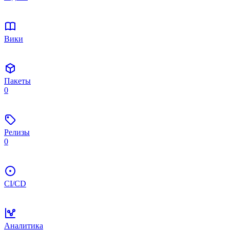
Вики
Пакеты
0
Релизы
0
CI/CD
Аналитика