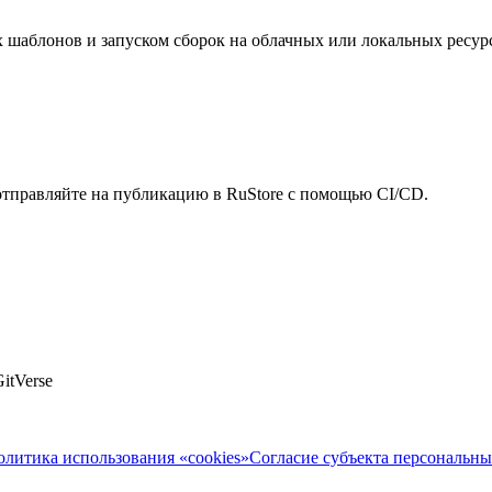
 шаблонов и запуском сборок на облачных или локальных ресурс
 отправляйте на публикацию в RuStore с помощью CI/CD.
itVerse
олитика использования «cookies»
Согласие субъекта персональн