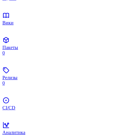
Вики
Пакеты
0
Релизы
0
CI/CD
Аналитика