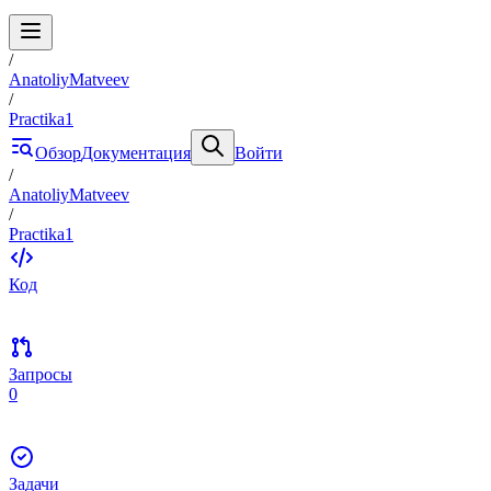
/
AnatoliyMatveev
/
Practika1
Обзор
Документация
Войти
/
AnatoliyMatveev
/
Practika1
Код
Запросы
0
Задачи