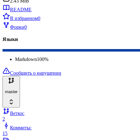
2.43 MiB
README
В избранном
0
Форки
0
Языки
Markdown
100
%
Сообщить о нарушении
master
Ветки:
2
Коммиты:
15