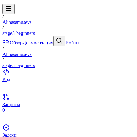
/
Alinasamuseva
/
stage3-beginners
Обзор
Документация
Войти
/
Alinasamuseva
/
stage3-beginners
Код
Запросы
0
Задачи