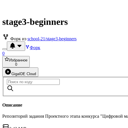
stage3-beginners
Форк из
school-21/stage3-beginners
Форк
0
Избранное
0
GigaIDE Cloud
Описание
Репозиторий задания Проектного этапа конкурса "Цифровой м