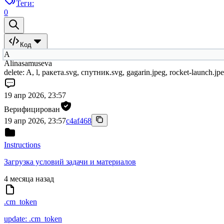
Теги:
0
Код
A
Alinasamuseva
delete: A, l, ракета.svg, спутник.svg, gagarin.jpeg, rocket-launch.jp
19 апр 2026, 23:57
Верифицирован
19 апр 2026, 23:57
c4af468
Instructions
Загрузка условий задачи и материалов
4 месяца назад
.cm_token
update: .cm_token