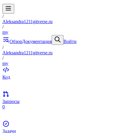
/
Aleksandra1211gitverse.ru
/
my
Обзор
Документация
Войти
/
Aleksandra1211gitverse.ru
/
my
Код
Запросы
0
Задачи