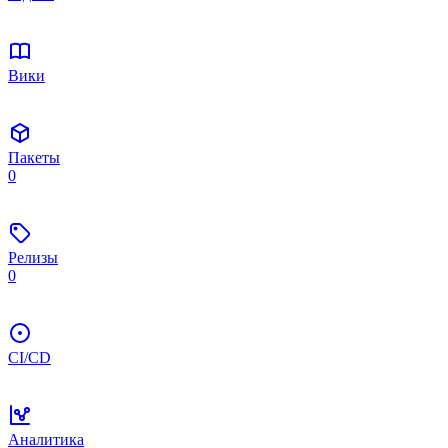
Вики
Пакеты
0
Релизы
0
CI/CD
Аналитика