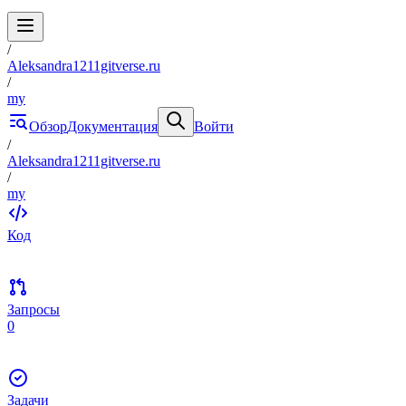
/
Aleksandra1211gitverse.ru
/
my
Обзор
Документация
Войти
/
Aleksandra1211gitverse.ru
/
my
Код
Запросы
0
Задачи