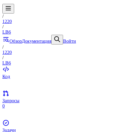
/
1220
/
LB6
Обзор
Документация
Войти
/
1220
/
LB6
Код
Запросы
0
Задачи