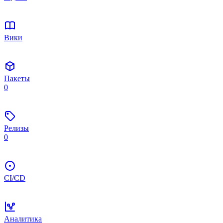
Вики
Пакеты
0
Релизы
0
CI/CD
Аналитика