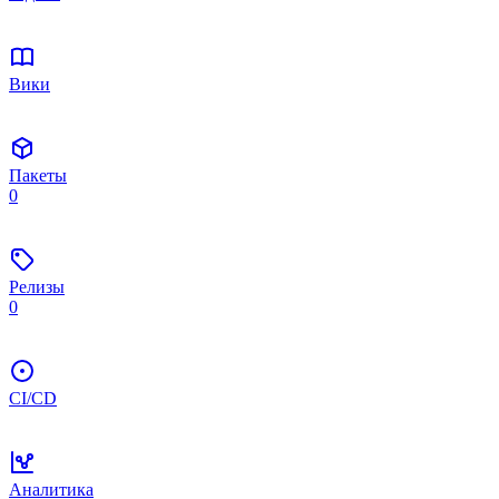
Вики
Пакеты
0
Релизы
0
CI/CD
Аналитика