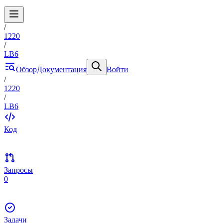
/
1220
/
LB6
Обзор
Документация
Войти
/
1220
/
LB6
Код
Запросы
0
Задачи