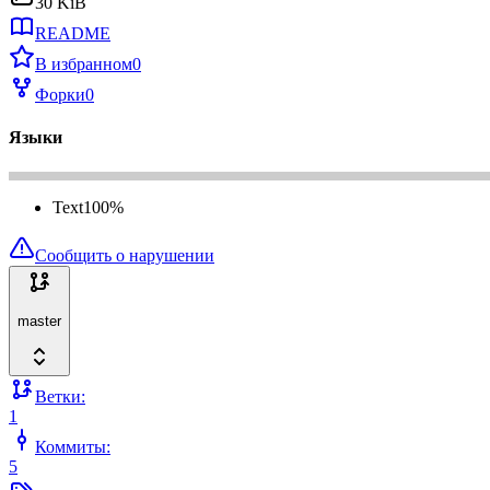
30 KiB
README
В избранном
0
Форки
0
Языки
Text
100
%
Сообщить о нарушении
master
Ветки:
1
Коммиты:
5