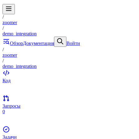
/
zoomer
/
demo_integration
Обзор
Документация
Войти
/
zoomer
/
demo_integration
Код
Запросы
0
Задачи