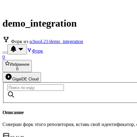
demo_integration
Форк из
school-21/demo_integration
Форк
0
Избранное
0
GigaIDE Cloud
Описание
Соверши форк этого репозитория, вставь свой идентификатор,