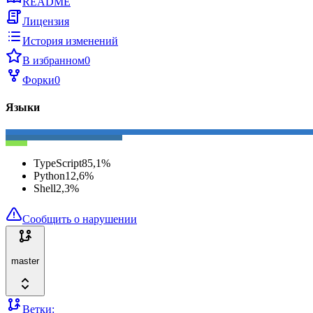
README
Лицензия
История изменений
В избранном
0
Форки
0
Языки
TypeScript
85,1
%
Python
12,6
%
Shell
2,3
%
Сообщить о нарушении
master
Ветки: