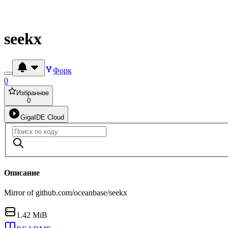
seekx
Форк
0
Избранное
0
GigaIDE Cloud
Описание
Mirror of github.com/oceanbase/seekx
1.42 MiB