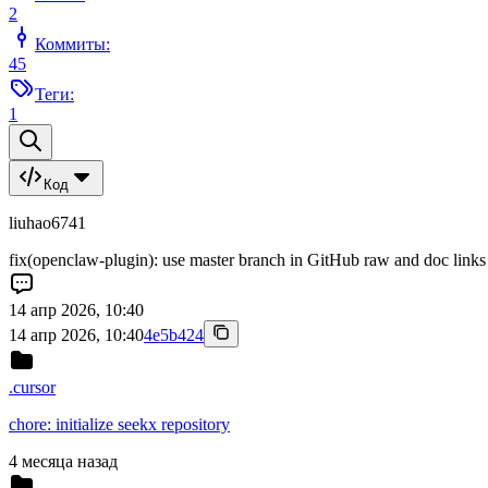
2
Коммиты:
45
Теги:
1
Код
liuhao6741
fix(openclaw-plugin): use master branch in GitHub raw and doc links
14 апр 2026, 10:40
14 апр 2026, 10:40
4e5b424
.cursor
chore: initialize seekx repository
4 месяца назад