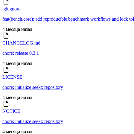
.gitignore
feat(bench,core): add reproducible benchmark workflows and lock to
4 месяца назад
CHANGELOG.md
chore: release 0.3.1
4 месяца назад
LICENSE
chore: initialize seekx repository
4 месяца назад
NOTICE
chore: initialize seekx repository
4 месяца назад