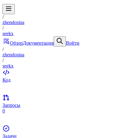
/
zhendosina
/
seekx
Обзор
Документация
Войти
/
zhendosina
/
seekx
Код
Запросы
0
Задачи