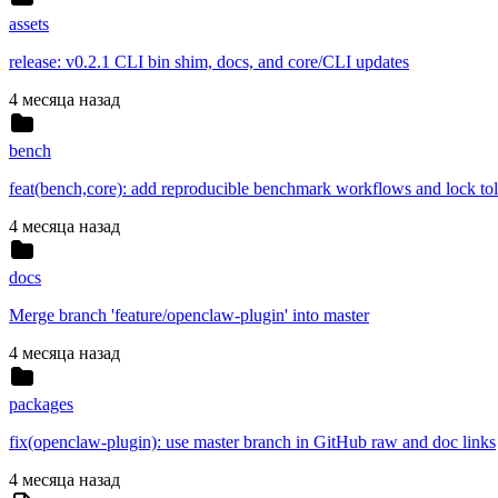
assets
release: v0.2.1 CLI bin shim, docs, and core/CLI updates
4 месяца назад
bench
feat(bench,core): add reproducible benchmark workflows and lock to
4 месяца назад
docs
Merge branch 'feature/openclaw-plugin' into master
4 месяца назад
packages
fix(openclaw-plugin): use master branch in GitHub raw and doc links
4 месяца назад