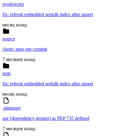
pyobvector
fix: refresh embedded seekdb index after upsert
месяц назад
source
chore: intro pre commit
7 месяцев назад
tests
fix: refresh embedded seekdb index after upsert
месяц назад
.gitignore
use [dependency-groups] as PEP 735 defined
7 месяцев назад