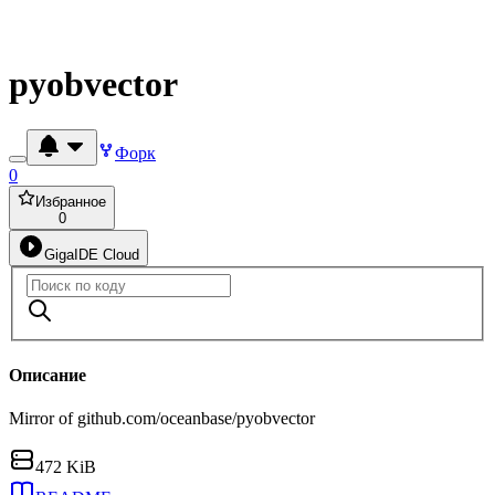
pyobvector
Форк
0
Избранное
0
GigaIDE Cloud
Описание
Mirror of github.com/oceanbase/pyobvector
472 KiB