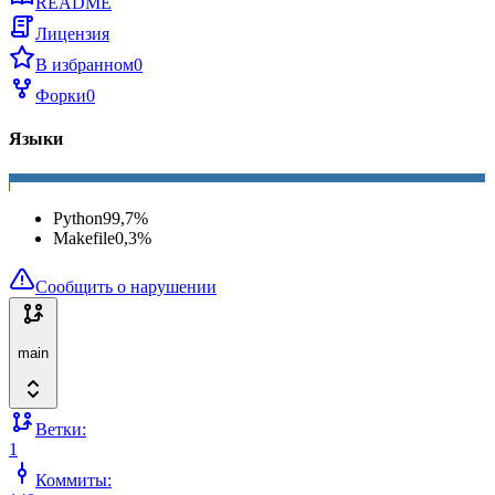
README
Лицензия
В избранном
0
Форки
0
Языки
Python
99,7
%
Makefile
0,3
%
Сообщить о нарушении
main
Ветки:
1
Коммиты: