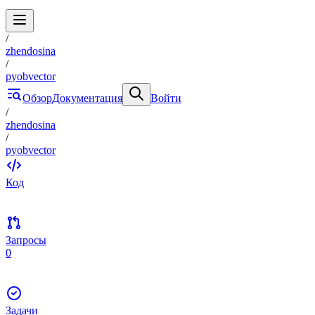
/
zhendosina
/
pyobvector
Обзор
Документация
Войти
/
zhendosina
/
pyobvector
Код
Запросы
0
Задачи