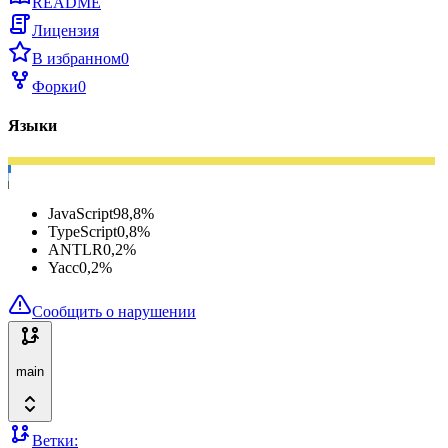
README
Лицензия
В избранном
0
Форки
0
Языки
JavaScript
98,8
%
TypeScript
0,8
%
ANTLR
0,2
%
Yacc
0,2
%
Сообщить о нарушении
main
Ветки: