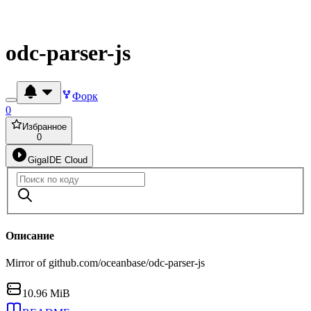
odc-parser-js
Форк
0
Избранное
0
GigaIDE Cloud
Описание
Mirror of github.com/oceanbase/odc-parser-js
10.96 MiB