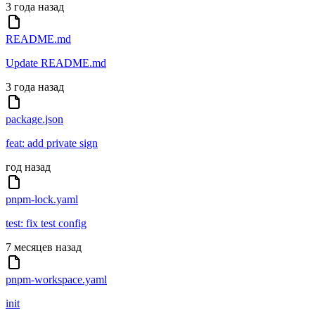
3 года назад
README.md
Update README.md
3 года назад
package.json
feat: add private sign
год назад
pnpm-lock.yaml
test: fix test config
7 месяцев назад
pnpm-workspace.yaml
init