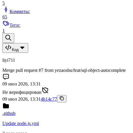
5
Коммиты:
65
Теги:
1
Код
liyi711
Merge pull request #7 from yezaoshu/feat/sql-object-autocomplete
09 июл 2026, 13:31
Не верифицирован
09 июл 2026, 13:31
4b14c77
.github
Update node.js.yml