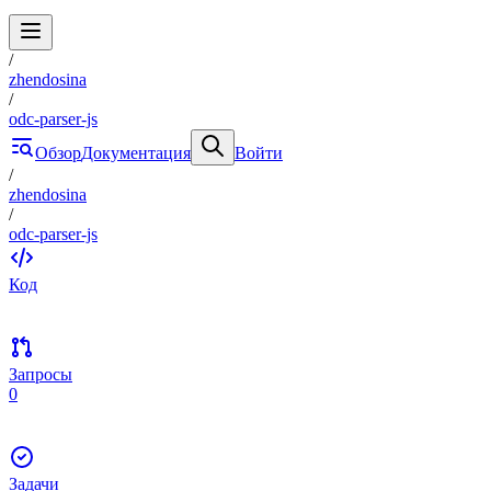
/
zhendosina
/
odc-parser-js
Обзор
Документация
Войти
/
zhendosina
/
odc-parser-js
Код
Запросы
0
Задачи