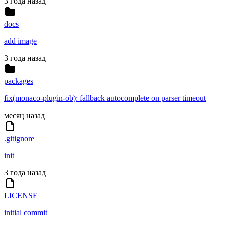
3 года назад
docs
add image
3 года назад
packages
fix(monaco-plugin-ob): fallback autocomplete on parser timeout
месяц назад
.gitignore
init
3 года назад
LICENSE
initial commit