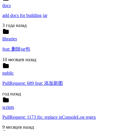
docs
add docs for building jar
3 года назад
libraries
feat: 删除jar包
10 месяцев назад
public
PullRequest: 689 feat: 添加新图
год назад
scripts
PullRequest: 1173 fix: replace isConsoleLog regex
9 месяцев назад