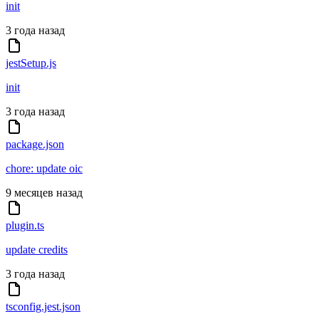
init
3 года назад
jestSetup.js
init
3 года назад
package.json
chore: update oic
9 месяцев назад
plugin.ts
update credits
3 года назад
tsconfig.jest.json