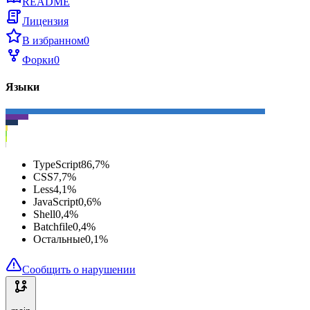
README
Лицензия
В избранном
0
Форки
0
Языки
TypeScript
86,7
%
CSS
7,7
%
Less
4,1
%
JavaScript
0,6
%
Shell
0,4
%
Batchfile
0,4
%
Остальные
0,1
%
Сообщить о нарушении