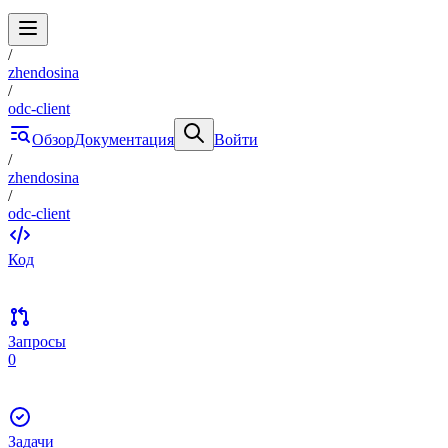
/
zhendosina
/
odc-client
Обзор
Документация
Войти
/
zhendosina
/
odc-client
Код
Запросы
0
Задачи