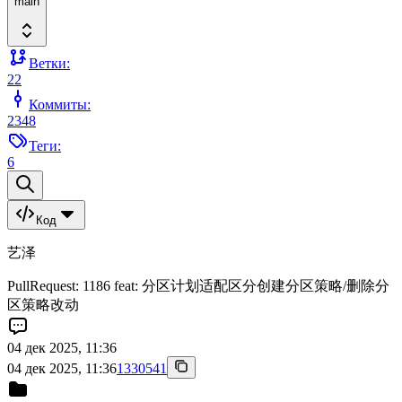
main
Ветки:
22
Коммиты:
2348
Теги:
6
Код
艺泽
PullRequest: 1186 feat: 分区计划适配区分创建分区策略/删除分
区策略改动
04 дек 2025, 11:36
04 дек 2025, 11:36
1330541