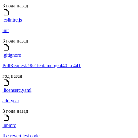
3 года назад
.eslintrc.js
init
3 года назад
.gitignore
PullRequest: 962 feat: merge 440 to 441
год назад
.licenserc.yaml
add year
3 года назад
.npmrc
fix: revert test code