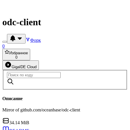
odc-client
Форк
0
Избранное
0
GigaIDE Cloud
Описание
Mirror of github.com/oceanbase/odc-client
34.14 MiB