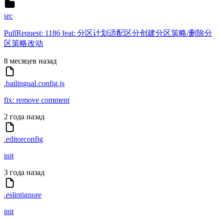
src
PullRequest: 1186 feat: 分区计划适配区分创建分区策略/删除分
区策略改动
8 месяцев назад
.bailingual.config.js
fix: remove comment
2 года назад
.editorconfig
init
3 года назад
.eslintignore
init