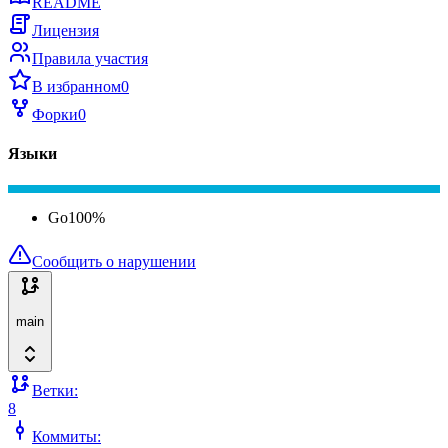
README
Лицензия
Правила участия
В избранном
0
Форки
0
Языки
Go
100
%
Сообщить о нарушении
main
Ветки:
8
Коммиты: