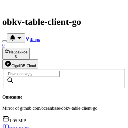
obkv-table-client-go
Форк
0
Избранное
0
GigaIDE Cloud
Описание
Mirror of github.com/oceanbase/obkv-table-client-go
1.05 MiB