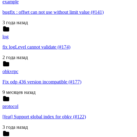
example
bugfix : offset can not use without limit value (#141)
3 года назад
log
fix logLevel cannot validate (#174)
2 года назад
obkvrpc
Fix odp 436 version incompatible (#177)
9 месяцев назад
protocol
[feat] Support global index for obkv (#122)
3 года назад