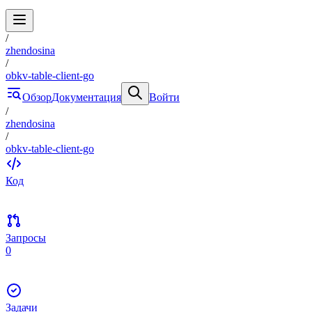
/
zhendosina
/
obkv-table-client-go
Обзор
Документация
Войти
/
zhendosina
/
obkv-table-client-go
Код
Запросы
0
Задачи