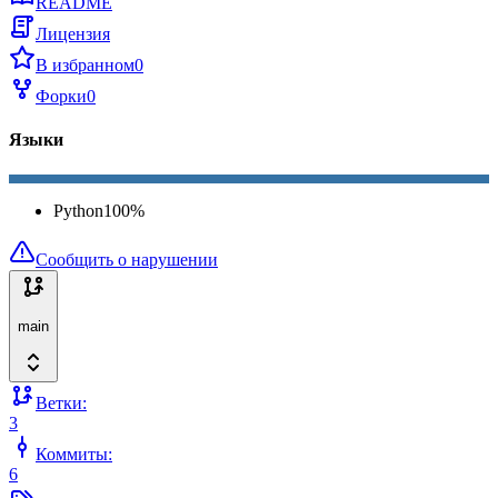
README
Лицензия
В избранном
0
Форки
0
Языки
Python
100
%
Сообщить о нарушении
main
Ветки:
3
Коммиты:
6