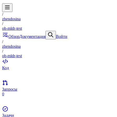
/
zhendosina
/
ob-mldr-test
Обзор
Документация
Войти
/
zhendosina
/
ob-mldr-test
Код
Запросы
0
Задачи