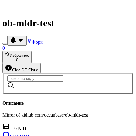
ob-mldr-test
Форк
0
Избранное
0
GigaIDE Cloud
Описание
Mirror of github.com/oceanbase/ob-mldr-test
116 KiB