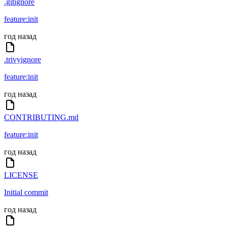
.gitignore
feature:init
год назад
.trivyignore
feature:init
год назад
CONTRIBUTING.md
feature:init
год назад
LICENSE
Initial commit
год назад