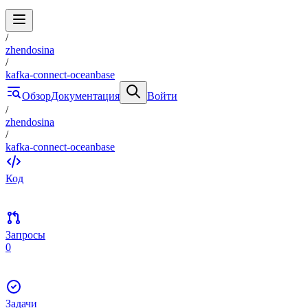
/
zhendosina
/
kafka-connect-oceanbase
Обзор
Документация
Войти
/
zhendosina
/
kafka-connect-oceanbase
Код
Запросы
0
Задачи