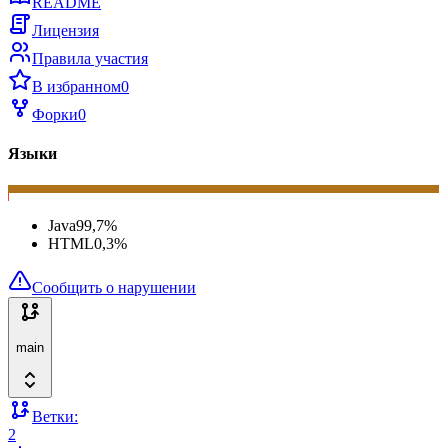
README
Лицензия
Правила участия
В избранном
0
Форки
0
Языки
Java
99,7
%
HTML
0,3
%
Сообщить о нарушении
main
Ветки:
2