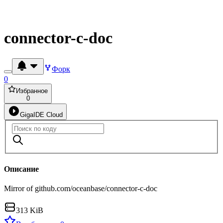
connector-c-doc
Форк
0
Избранное
0
GigaIDE Cloud
Описание
Mirror of github.com/oceanbase/connector-c-doc
313 KiB