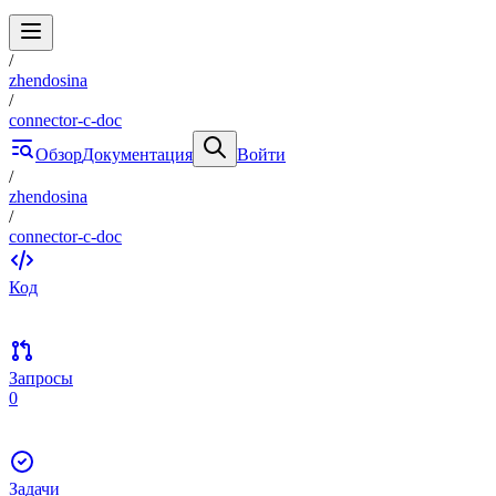
/
zhendosina
/
connector-c-doc
Обзор
Документация
Войти
/
zhendosina
/
connector-c-doc
Код
Запросы
0
Задачи