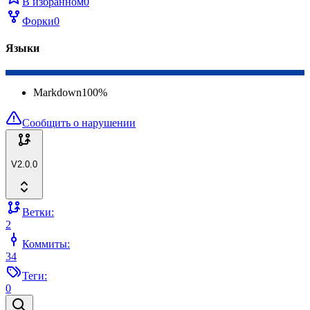
В избранном
0
Форки
0
Языки
Markdown
100
%
Сообщить о нарушении
V2.0.0
Ветки:
2
Коммиты:
34
Теги:
0