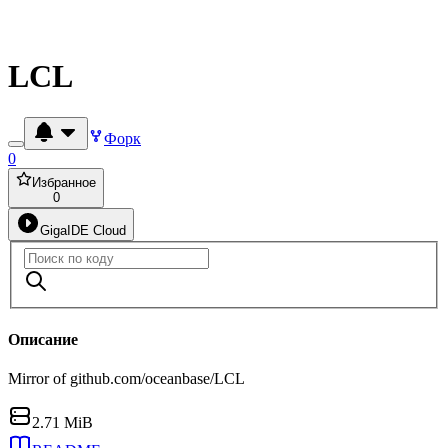
LCL
Форк
0
Избранное
0
GigaIDE Cloud
Описание
Mirror of github.com/oceanbase/LCL
2.71 MiB