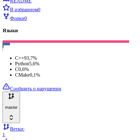
README
В избранном
0
Форки
0
Языки
C++
93,7
%
Python
5,6
%
C
0,6
%
CMake
0,1
%
Сообщить о нарушении
master
Ветки:
1