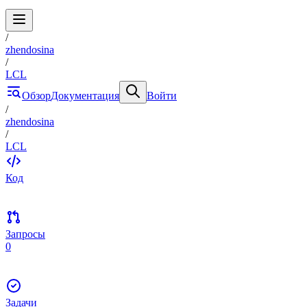
/
zhendosina
/
LCL
Обзор
Документация
Войти
/
zhendosina
/
LCL
Код
Запросы
0
Задачи