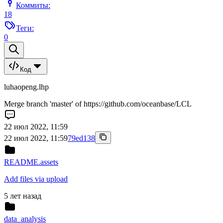
Коммиты:
18
Теги:
0
Код
luhaopeng.lhp
Merge branch 'master' of https://github.com/oceanbase/LCL
22 июл 2022, 11:59
22 июл 2022, 11:59
79ed138
README.assets
Add files via upload
5 лет назад
data_analysis