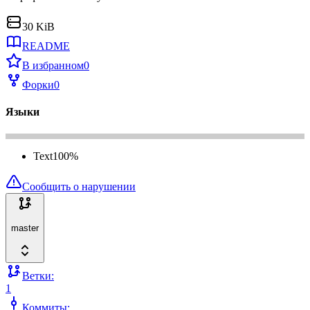
30 KiB
README
В избранном
0
Форки
0
Языки
Text
100
%
Сообщить о нарушении
master
Ветки:
1
Коммиты: