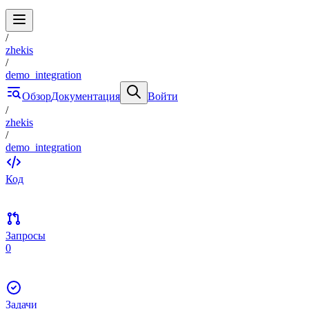
/
zhekis
/
demo_integration
Обзор
Документация
Войти
/
zhekis
/
demo_integration
Код
Запросы
0
Задачи