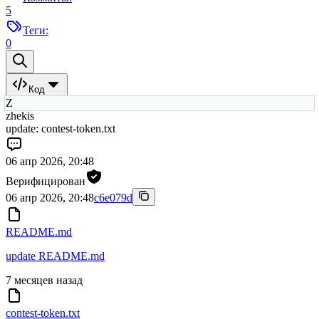
5
Теги:
0
Код
Z
zhekis
update: contest-token.txt
06 апр 2026, 20:48
Верифицирован
06 апр 2026, 20:48
c6e079d
README.md
update README.md
7 месяцев назад
contest-token.txt