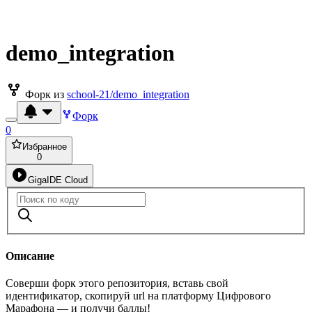
demo_integration
Форк из
school-21/demo_integration
Форк
0
Избранное
0
GigaIDE Cloud
Описание
Соверши форк этого репозитория, вставь свой
идентификатор, скопируй url на платформу Цифрового
Марафона — и получи баллы!