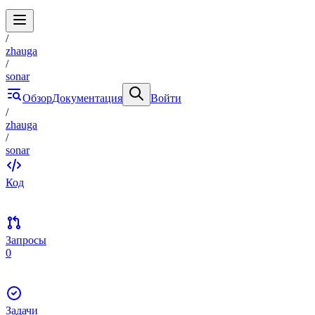
/
zhauga
/
sonar
Обзор
Документация
Войти
/
zhauga
/
sonar
Код
Запросы
0
Задачи