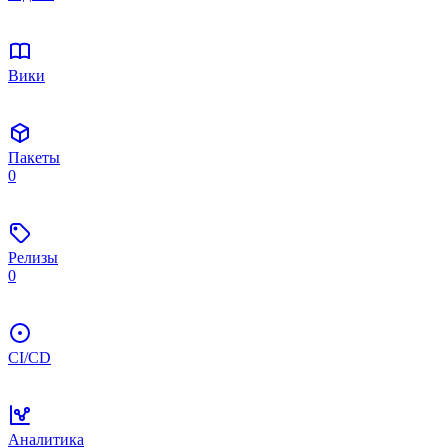
Вики
Пакеты
0
Релизы
0
CI/CD
Аналитика