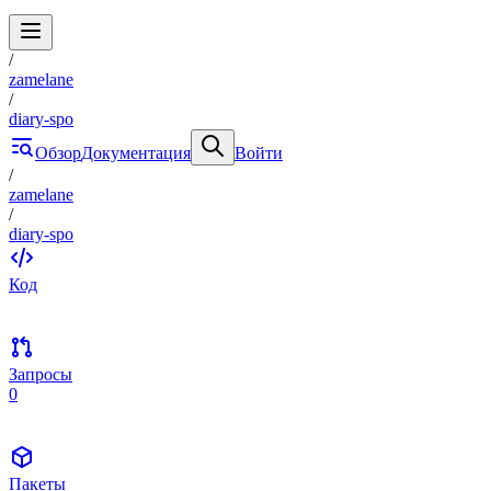
/
zamelane
/
diary-spo
Обзор
Документация
Войти
/
zamelane
/
diary-spo
Код
Запросы
0
Пакеты