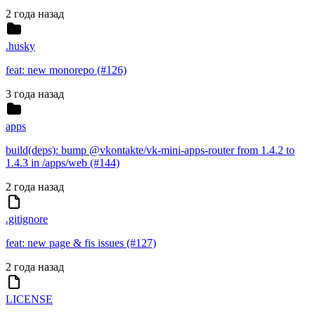
2 года назад
.husky
feat: new monorepo (#126)
3 года назад
apps
build(deps): bump @vkontakte/vk-mini-apps-router from 1.4.2 to
1.4.3 in /apps/web (#144)
2 года назад
.gitignore
feat: new page & fis issues (#127)
2 года назад
LICENSE