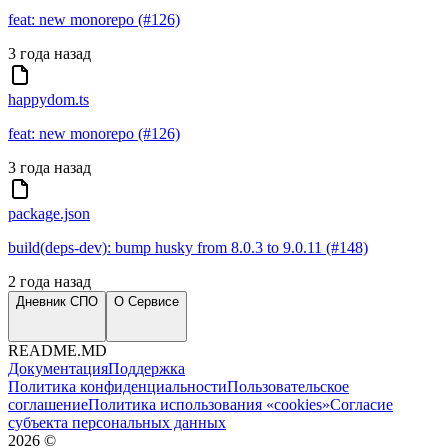
feat: new monorepo (#126)
3 года назад
happydom.ts
feat: new monorepo (#126)
3 года назад
package.json
build(deps-dev): bump husky from 8.0.3 to 9.0.11 (#148)
2 года назад
Дневник СПО
О Сервисе
README.MD
Документация
Поддержка
Политика конфиденциальности
Пользовательское
соглашение
Политика использования «cookies»
Согласие
субъекта персональных данных
2026
©