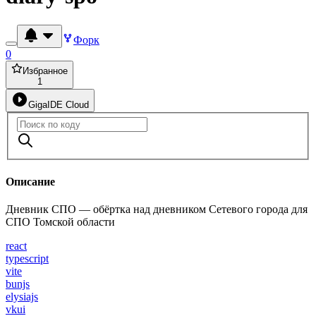
Форк
0
Избранное
1
GigaIDE Cloud
Описание
Дневник СПО — обёртка над дневником Сетевого города для
СПО Томской области
react
typescript
vite
bunjs
elysiajs
vkui