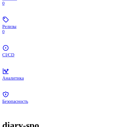
0
Релизы
0
CI/CD
Аналитика
Безопасность
diary-spo