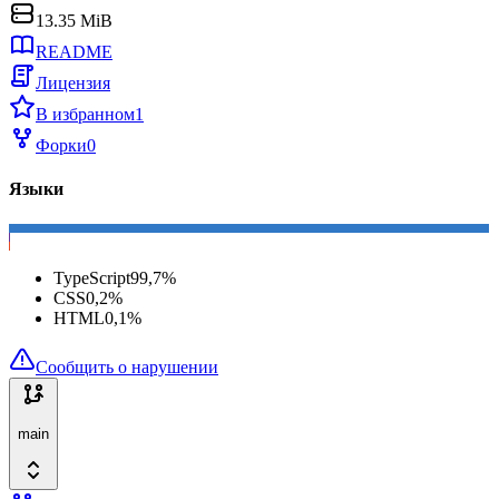
13.35 MiB
README
Лицензия
В избранном
1
Форки
0
Языки
TypeScript
99,7
%
CSS
0,2
%
HTML
0,1
%
Сообщить о нарушении
main