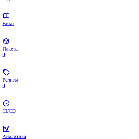
Вики
Пакеты
0
Релизы
0
CI/CD
Аналитика