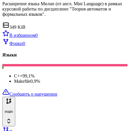
Расширение языка Милан (от англ. Mini Language) в рамках
курсовой работы по дисциплине "Теория автоматов и
формальных языков".
349 KiB
В избранном
0
Форки
0
Языки
C++
99,1
%
Makefile
0,9
%
Сообщить о нарушении
main