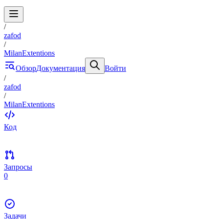
/
zafod
/
MilanExtentions
Обзор
Документация
Войти
/
zafod
/
MilanExtentions
Код
Запросы
0
Задачи