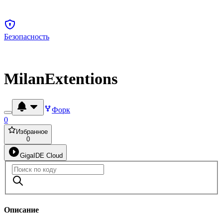
Безопасность
MilanExtentions
Форк
0
Избранное
0
GigaIDE Cloud
Описание