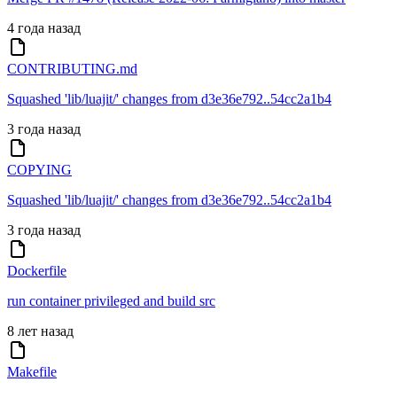
4 года назад
CONTRIBUTING.md
Squashed 'lib/luajit/' changes from d3e36e792..54cc2a1b4
3 года назад
COPYING
Squashed 'lib/luajit/' changes from d3e36e792..54cc2a1b4
3 года назад
Dockerfile
run container privileged and build src
8 лет назад
Makefile