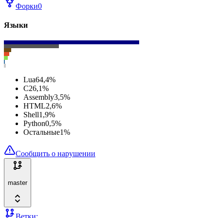
Форки
0
Языки
Lua
64,4
%
C
26,1
%
Assembly
3,5
%
HTML
2,6
%
Shell
1,9
%
Python
0,5
%
Остальные
1
%
Сообщить о нарушении
master
Ветки: