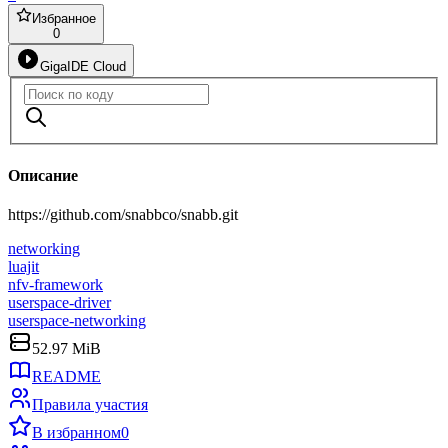
Избранное
0
GigaIDE Cloud
Описание
https://github.com/snabbco/snabb.git
networking
luajit
nfv-framework
userspace-driver
userspace-networking
52.97 MiB
README
Правила участия
В избранном
0