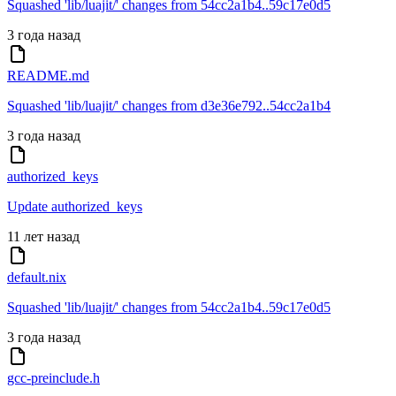
Squashed 'lib/luajit/' changes from 54cc2a1b4..59c17e0d5
3 года назад
README.md
Squashed 'lib/luajit/' changes from d3e36e792..54cc2a1b4
3 года назад
authorized_keys
Update authorized_keys
11 лет назад
default.nix
Squashed 'lib/luajit/' changes from 54cc2a1b4..59c17e0d5
3 года назад
gcc-preinclude.h