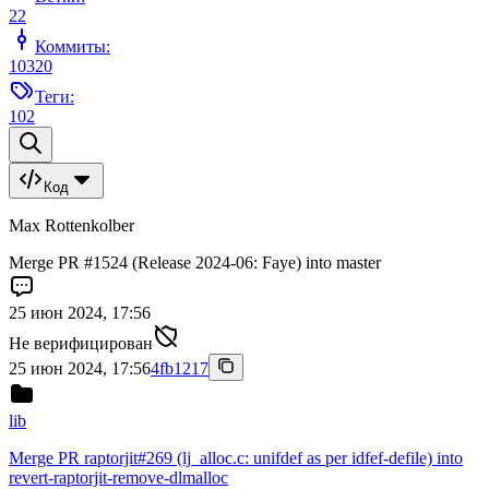
22
Коммиты:
10320
Теги:
102
Код
Max Rottenkolber
Merge PR #1524 (Release 2024-06: Faye) into master
25 июн 2024, 17:56
Не верифицирован
25 июн 2024, 17:56
4fb1217
lib
Merge PR raptorjit#269 (lj_alloc.c: unifdef as per idfef-defile) into
revert-raptorjit-remove-dlmalloc