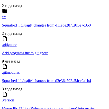
2 года назад
src
Squashed 'lib/luajit/' changes from d11ebe287..9c6e7c350
2 года назад
.gitignore
Add programs.inc to gitignore
9 лет назад
.gitmodules
Squashed 'lib/luajit/' changes from d3e36e792..54cc2a1b4
3 года назад
.version
Merge PR #1478 (Release 2022-06: Parmigiano) into master