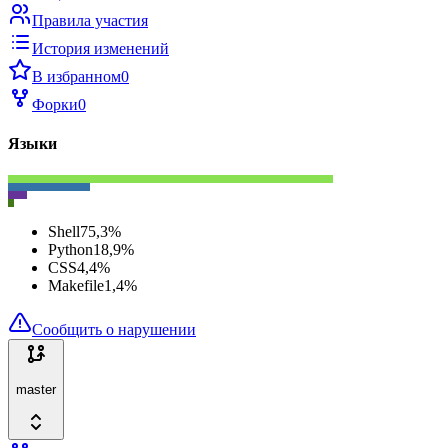
Правила участия
История изменений
В избранном
0
Форки
0
Языки
Shell
75,3
%
Python
18,9
%
CSS
4,4
%
Makefile
1,4
%
Сообщить о нарушении
master