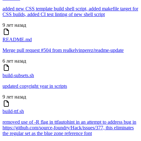
added new CSS template build shell script, added makefile target for
CSS builds, added CI test linting of new shell script
9 лет назад
README.md
Merge pull request #504 from realkelvinperez/readme-update
6 лет назад
build-subsets.sh
updated copyright year in scripts
9 лет назад
build-ttf.sh
removed use of -R flag in ttfautohint in an attempt to address bug in
https://github.com/source-foundry/Hack/issues/377, this eliminates
the regular set as the blue zone reference font