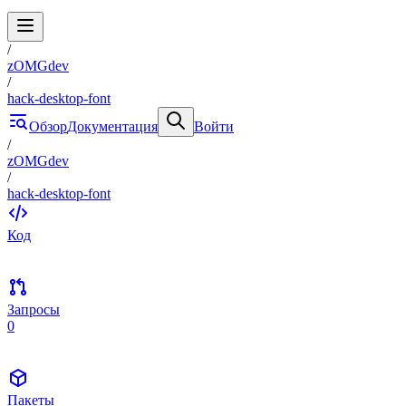
/
zOMGdev
/
hack-desktop-font
Обзор
Документация
Войти
/
zOMGdev
/
hack-desktop-font
Код
Запросы
0
Пакеты