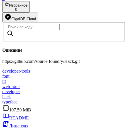
Избранное
0
GigaIDE Cloud
Описание
https://github.com/source-foundry/Hack.git
developer-tools
font
ttf
web-fonts
developer
hack
typeface
107.59 MiB
README
Лицензия