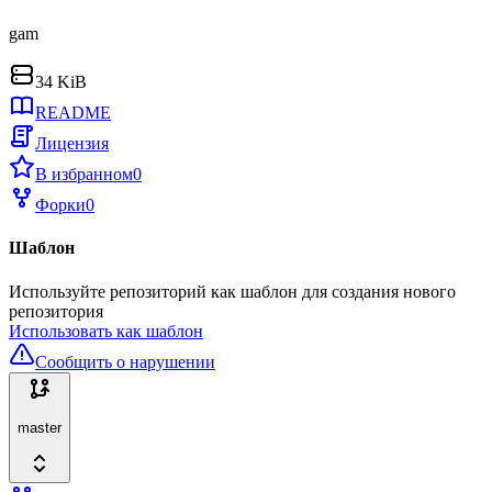
gam
34 KiB
README
Лицензия
В избранном
0
Форки
0
Шаблон
Используйте репозиторий как шаблон для создания нового
репозитория
Использовать как шаблон
Сообщить о нарушении
master