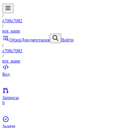
/
z708z7082
/
test_game
Обзор
Документация
Войти
/
z708z7082
/
test_game
Код
Запросы
0
Задачи