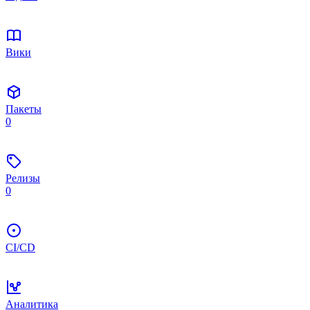
Вики
Пакеты
0
Релизы
0
CI/CD
Аналитика