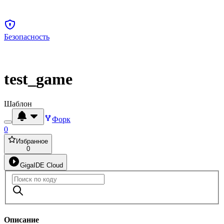
Безопасность
test_game
Шаблон
Форк
0
Избранное
0
GigaIDE Cloud
Описание