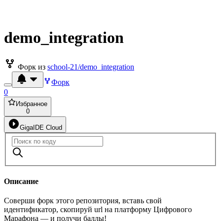
demo_integration
Форк из
school-21/demo_integration
Форк
0
Избранное
0
GigaIDE Cloud
Описание
Соверши форк этого репозитория, вставь свой
идентификатор, скопируй url на платформу Цифрового
Марафона — и получи баллы!