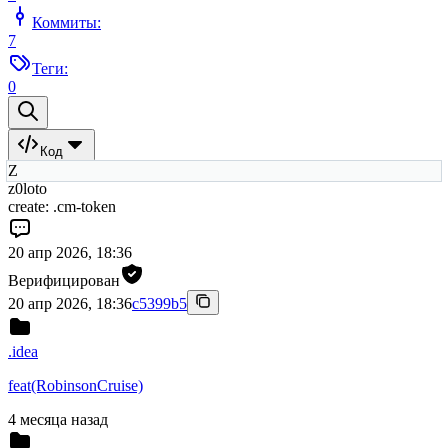
Коммиты:
7
Теги:
0
Код
Z
z0loto
create: .cm-token
20 апр 2026, 18:36
Верифицирован
20 апр 2026, 18:36
c5399b5
.idea
feat(RobinsonCruise)
4 месяца назад