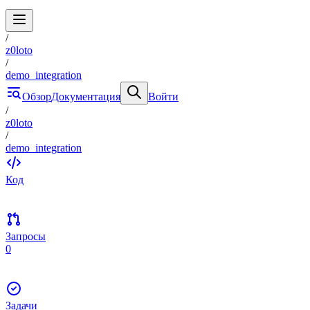
/
z0loto
/
demo_integration
Обзор
Документация
Войти
/
z0loto
/
demo_integration
Код
Запросы
0
Задачи