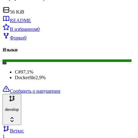
56 KiB
README
В избранном
0
Форки
0
Языки
C#
97,1
%
Dockerfile
2,9
%
Сообщить о нарушении
develop
Ветки:
1