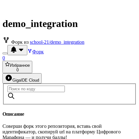
demo_integration
Форк из
school-21/demo_integration
Форк
0
Избранное
0
GigaIDE Cloud
Описание
Соверши форк этого репозитория, вставь свой
идентификатор, скопируй url на платформу Цифрового
Марафона — и получи баллы!