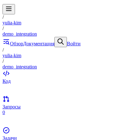
/
yulia-kim
/
demo_integration
Обзор
Документация
Войти
/
yulia-kim
/
demo_integration
Код
Запросы
0
Задачи