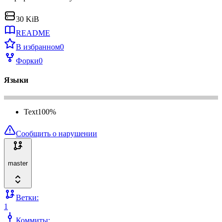
30 KiB
README
В избранном
0
Форки
0
Языки
Text
100
%
Сообщить о нарушении
master
Ветки:
1
Коммиты: