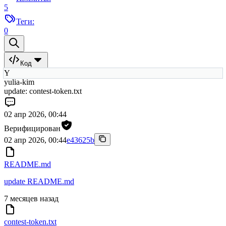
5
Теги:
0
Код
Y
yulia-kim
update: contest-token.txt
02 апр 2026, 00:44
Верифицирован
02 апр 2026, 00:44
e43625b
README.md
update README.md
7 месяцев назад
contest-token.txt