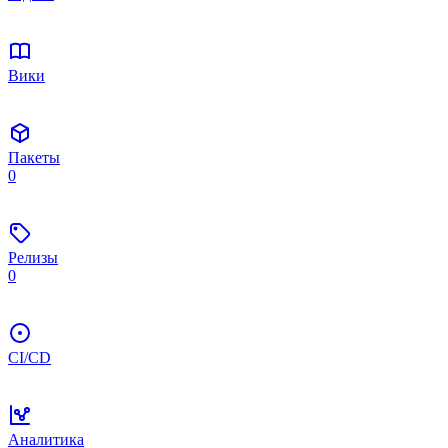
Вики
Пакеты
0
Релизы
0
CI/CD
Аналитика