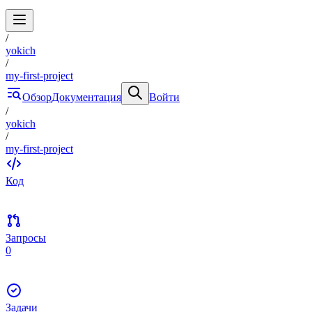
/
yokich
/
my-first-project
Обзор
Документация
Войти
/
yokich
/
my-first-project
Код
Запросы
0
Задачи