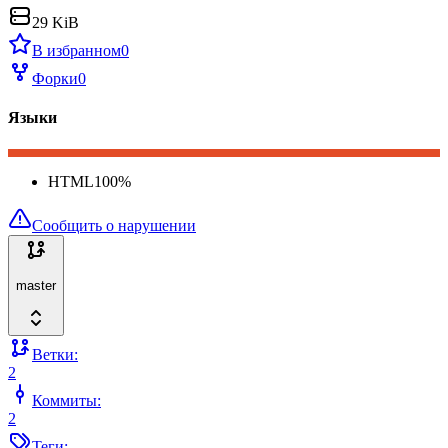
29 KiB
В избранном
0
Форки
0
Языки
HTML
100
%
Сообщить о нарушении
master
Ветки:
2
Коммиты:
2
Теги: