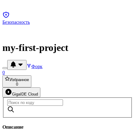
Безопасность
my-first-project
Форк
0
Избранное
0
GigaIDE Cloud
Описание