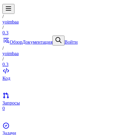
/
yoimbaa
/
0.3
Обзор
Документация
Войти
/
yoimbaa
/
0.3
Код
Запросы
0
Задачи