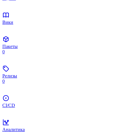
Вики
Пакеты
0
Релизы
0
CI/CD
Аналитика