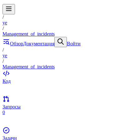
/
ye
/
Management_of_incidents
Обзор
Документация
Войти
/
ye
/
Management_of_incidents
Код
Запросы
0
Задачи